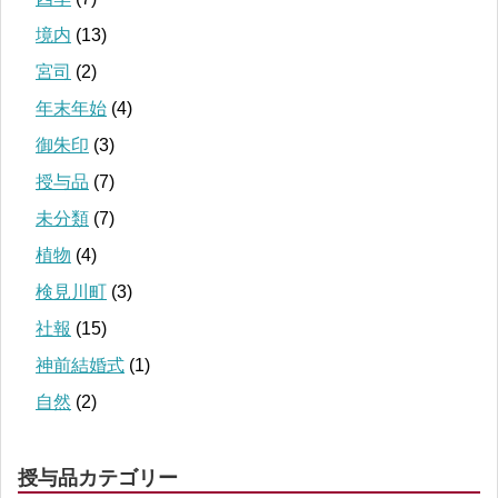
境内
(13)
宮司
(2)
年末年始
(4)
御朱印
(3)
授与品
(7)
未分類
(7)
植物
(4)
検見川町
(3)
社報
(15)
神前結婚式
(1)
自然
(2)
授与品カテゴリー