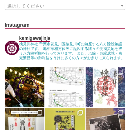
選択してください
Instagram
kemigawajinja
検見川神社 千葉市花見川区検見川町に鎮座する八方除総鎮護
の神社です。 地相家相方位等に起因する諸々の災禍災厄を祓
う八方除祈願を行っております。 また、厄除・良縁成就・商
売繁昌等の御利益をうけに多くの方々がお参りに来られます。