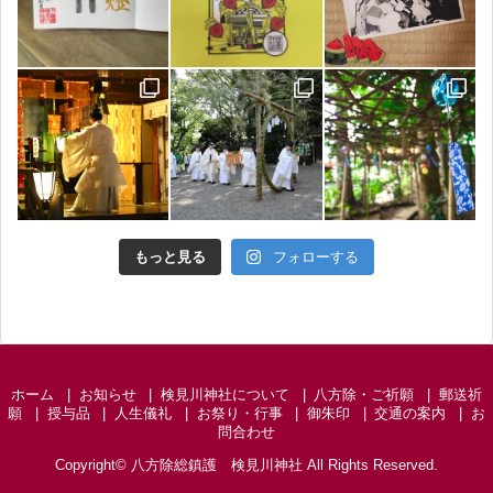
もっと見る
フォローする
ホーム
お知らせ
検見川神社について
八方除・ご祈願
郵送祈
願
授与品
人生儀礼
お祭り・行事
御朱印
交通の案内
お
問合わせ
Copyright©
八方除総鎮護 検見川神社
All Rights Reserved.