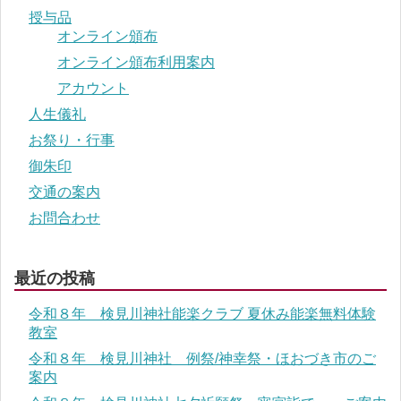
授与品
オンライン頒布
オンライン頒布利用案内
アカウント
人生儀礼
お祭り・行事
御朱印
交通の案内
お問合わせ
最近の投稿
令和８年 検見川神社能楽クラブ 夏休み能楽無料体験
教室
令和８年 検見川神社 例祭/神幸祭・ほおづき市のご
案内