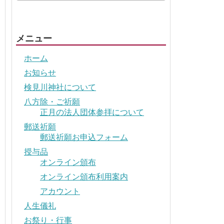
メニュー
ホーム
お知らせ
検見川神社について
八方除・ご祈願
正月の法人団体参拝について
郵送祈願
郵送祈願お申込フォーム
授与品
オンライン頒布
オンライン頒布利用案内
アカウント
人生儀礼
お祭り・行事