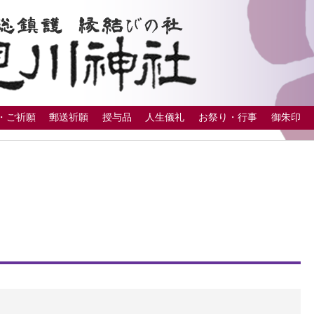
・ご祈願
郵送祈願
授与品
人生儀礼
お祭り・行事
御朱印