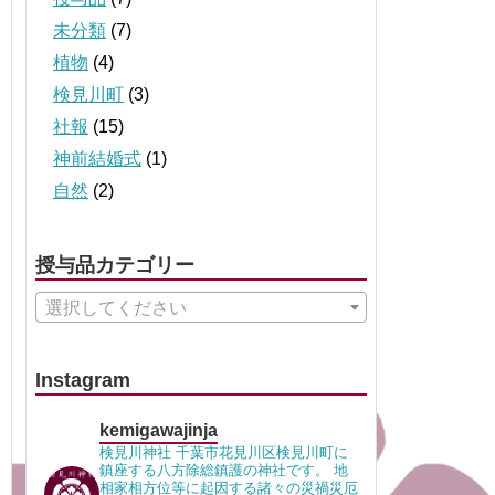
未分類
(7)
植物
(4)
検見川町
(3)
社報
(15)
神前結婚式
(1)
自然
(2)
授与品カテゴリー
選択してください
Instagram
kemigawajinja
検見川神社 千葉市花見川区検見川町に
鎮座する八方除総鎮護の神社です。 地
相家相方位等に起因する諸々の災禍災厄