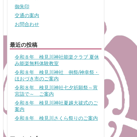
御朱印
交通の案内
お問合わせ
最近の投稿
令和８年 検見川神社能楽クラブ 夏休
み能楽無料体験教室
令和８年 検見川神社 例祭/神幸祭・
ほおづき市のご案内
令和８年 検見川神社七夕祈願祭～宵
宮詣で～ ご案内
令和８年 検見川神社夏越大祓式のご
案内
令和８年 検見川さくら祭りのご案内