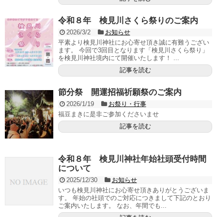
令和８年 検見川さくら祭りのご案内
2026/3/2
お知らせ
平素より検見川神社にお心寄せ頂き誠に有難うござい
ます。 今回で3回目となります「検見川さくら祭り」
を検見川神社境内にて開催いたします！ ...
記事を読む
節分祭 開運招福祈願祭のご案内
2026/1/19
お祭り・行事
福豆まきに是非ご参加くださいませ
記事を読む
令和８年 検見川神社年始社頭受付時間
について
2025/12/30
お知らせ
いつも検見川神社にお心寄せ頂きありがとうございま
す。 年始の社頭でのご対応につきまして下記のとおり
ご案内いたします。 なお、年間でも...