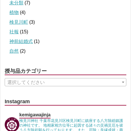
未分類
(7)
植物
(4)
検見川町
(3)
社報
(15)
神前結婚式
(1)
自然
(2)
授与品カテゴリー
選択してください
Instagram
kemigawajinja
検見川神社 千葉市花見川区検見川町に鎮座する八方除総鎮護
の神社です。 地相家相方位等に起因する諸々の災禍災厄を祓
う八方除祈願を行っております。 また、厄除・良縁成就・商