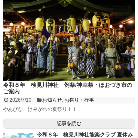
令和８年 検見川神社 例祭/神幸祭・ほおづき市の
ご案内
2026/7/10
お知らせ
,
お祭り・行事
やあびな、けみがわの夏祭り！！
記事を読む
令和８年 検見川神社能楽クラブ 夏休み