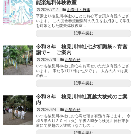
能楽無料体験教室
2026/7/17
お祭り・行事
平素より検見川神社のことにお心寄せ頂き有難うござ
います。 この度金春流能楽師の先生をお招きして学生
を対象とした能楽体験教室...
記事を読む
令和８年 検見川神社七夕祈願祭～宵宮
詣で～ ご案内
2026/7/6
お知らせ
いつも検見川神社に御心をお寄せいただき有難うござ
います。 来たる7月7日は七夕です。 太古の人々は夏
の夜...
記事を読む
令和８年 検見川神社夏越大祓式のご案
内
2026/6/4
お知らせ
いつも検見川神社にお心寄せ頂き有難う存じます。 令
和８年６月３０日（火）午後３時から検見川神社東参
道にて夏越の大祓式（なごしの...
記事を読む