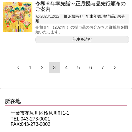
令和６年幸先詣～正月授与品先行頒布の
ご案内
2023/12/12
お知らせ
,
年末年始
,
授与品
,
未分
類
令和６年（2024年）の授与品のお分かちと御祈願を開
始いたします。
記事を読む
1
2
3
4
5
6
7
所在地
千葉市花見川区検見川町1-1
TEL:043-273-0001
FAX:043-273-0002