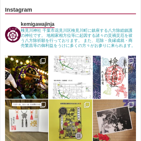
Instagram
kemigawajinja
検見川神社 千葉市花見川区検見川町に鎮座する八方除総鎮護
の神社です。 地相家相方位等に起因する諸々の災禍災厄を祓
う八方除祈願を行っております。 また、厄除・良縁成就・商
売繁昌等の御利益をうけに多くの方々がお参りに来られます。