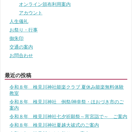
オンライン頒布利用案内
アカウント
人生儀礼
お祭り・行事
御朱印
交通の案内
お問合わせ
最近の投稿
令和８年 検見川神社能楽クラブ 夏休み能楽無料体験
教室
令和８年 検見川神社 例祭/神幸祭・ほおづき市のご
案内
令和８年 検見川神社七夕祈願祭～宵宮詣で～ ご案内
令和８年 検見川神社夏越大祓式のご案内