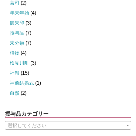
宮司
(2)
年末年始
(4)
御朱印
(3)
授与品
(7)
未分類
(7)
植物
(4)
検見川町
(3)
社報
(15)
神前結婚式
(1)
自然
(2)
授与品カテゴリー
選択してください