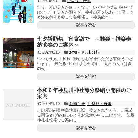
2024/7/1
お祭り・行事
年々、夏の暑さが厳しくなっていく中で検見川神社で
は少しでも暑さが和らぎ、神社の夏を味わって頂こう
と浴衣参りと称して各種催し（神易館奉...
記事を読む
七夕祈願祭 宵宮詣で ～雅楽・神楽奉
納演奏のご案内～
2024/6/13
お知らせ
,
未分類
いつも検見川神社に御心をお寄せいただき有難うござ
います。 来たる7月7日は七夕です。 太古の人々は夏
の夜...
記事を読む
令和６年検見川神社節分祭縮小開催のご
案内
2024/1/10
お知らせ
,
お祭り・行事
この度の能登半島地震に際し被災された方々、ご家族
ご関係者の皆様に心よりお見舞い申し上げます。 先般
神社社報等でご案内し...
記事を読む