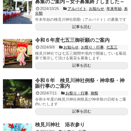
募集のご案内～女子募集終了しました～
2024/10/26
アルバイト
,
お知らせ
,
年末年始
,
未
分類
年末年始の検見川神社助勤（アルバイト）の募集です
記事を読む
令和６年度七五三御祈願のご案内
2024/9/8
お知らせ
,
お祭り・行事
,
七五三
検見川神社では七五三期間中境内で開催している菊花
展で展示して頂ける菊花を募集します。
記事を読む
令和６年 検見川神社例祭・神幸祭・神
賑行事のご案内
2024/7/11
お祭り・行事
,
例祭
令和６年度の検見川神社例祭及び神幸祭の日程をご案
内いたします
記事を読む
検見川神社 浴衣参り