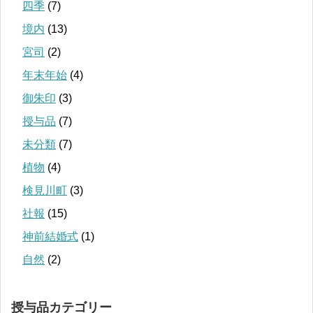
四季
(7)
境内
(13)
宮司
(2)
年末年始
(4)
御朱印
(3)
授与品
(7)
未分類
(7)
植物
(4)
検見川町
(3)
社報
(15)
神前結婚式
(1)
自然
(2)
授与品カテゴリー