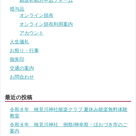
郵送祈願お申込フォーム
授与品
オンライン頒布
オンライン頒布利用案内
アカウント
人生儀礼
お祭り・行事
御朱印
交通の案内
お問合わせ
最近の投稿
令和８年 検見川神社能楽クラブ 夏休み能楽無料体験
教室
令和８年 検見川神社 例祭/神幸祭・ほおづき市のご
案内