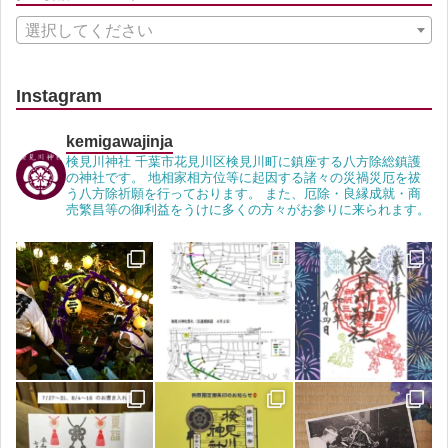
選択してください
Instagram
kemigawajinja
検見川神社 千葉市花見川区検見川町に鎮座する八方除総鎮護
の神社です。 地相家相方位等に起因する諸々の災禍災厄を祓
う八方除祈願を行っております。 また、厄除・良縁成就・商
売繁昌等の御利益をうけに多くの方々がお参りに来られます。