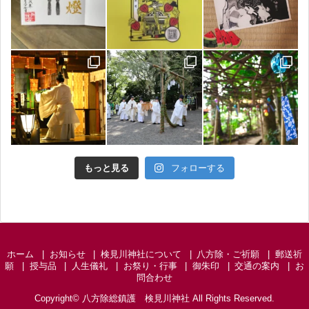
もっと見る
フォローする
ホーム
お知らせ
検見川神社について
八方除・ご祈願
郵送祈
願
授与品
人生儀礼
お祭り・行事
御朱印
交通の案内
お
問合わせ
Copyright©
八方除総鎮護 検見川神社
All Rights Reserved.