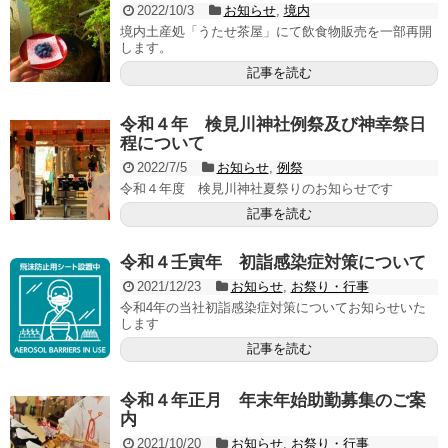
2022/10/3
お知らせ
,
境内
境内土産処「うたせ茶屋」にて飲食物販売を一部再開
します。
記事を読む
令和４年 検見川神社例祭及び神幸祭日
程について
2022/7/5
お知らせ
,
例祭
令和４年度 検見川神社夏祭りのお知らせです
記事を読む
令和４壬寅年 初詣感染症対策について
2021/12/23
お知らせ
,
お祭り・行事
令和4年の当社初詣感染症対策についてお知らせいた
します
記事を読む
令和４年正月 年末年始助勤募集のご案
内
2021/10/20
お知らせ
,
お祭り・行事