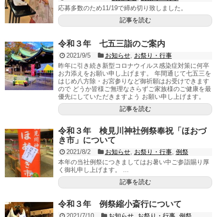
応募多数のため11/19で締め切り致しました。
記事を読む
令和３年 七五三詣のご案内
2021/9/5
お知らせ
,
お祭り・行事
昨年に引き続き新型コロナウイルス感染症対策に何卒
お力添えをお願い申し上げます。 年間通じて七五三を
はじめ八方除・お宮参りなど御祈願はお受けできます
ので どうか皆様ご無理なさらずご家族様のご健康を最
優先にしていただきますよう お願い申し上げます。
記事を読む
令和３年 検見川神社例祭奉祝「ほおづ
き市」について
2021/8/2
お知らせ
,
お祭り・行事
,
例祭
本年の当社例祭につきましてはお暑い中ご参詣賜り厚
く御礼申し上げます。 ...
記事を読む
令和３年 例祭縮小斎行について
2021/7/10
お知らせ
,
お祭り・行事
,
例祭