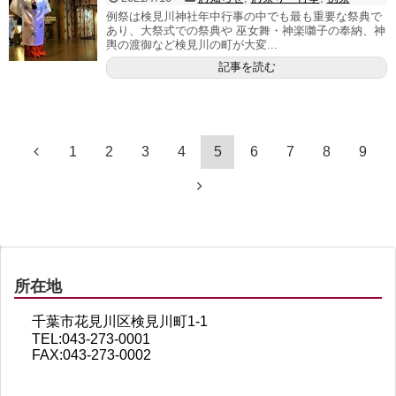
例祭は検見川神社年中行事の中でも最も重要な祭典で
あり、大祭式での祭典や 巫女舞・神楽囃子の奉納、神
輿の渡御など検見川の町が大変...
記事を読む
1
2
3
4
5
6
7
8
9
所在地
千葉市花見川区検見川町1-1
TEL:043-273-0001
FAX:043-273-0002