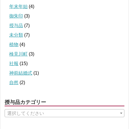
年末年始
(4)
御朱印
(3)
授与品
(7)
未分類
(7)
植物
(4)
検見川町
(3)
社報
(15)
神前結婚式
(1)
自然
(2)
授与品カテゴリー
選択してください