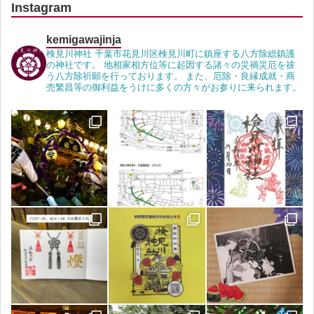
Instagram
kemigawajinja
検見川神社 千葉市花見川区検見川町に鎮座する八方除総鎮護
の神社です。 地相家相方位等に起因する諸々の災禍災厄を祓
う八方除祈願を行っております。 また、厄除・良縁成就・商
売繁昌等の御利益をうけに多くの方々がお参りに来られます。