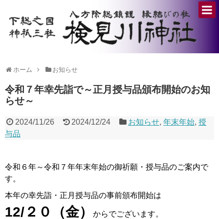
ホーム
お知らせ
令和７年幸先詣で～正月授与品頒布開始のお知
らせ～
2024/11/26
2024/12/24
お知らせ
,
年末年始
,
授
与品
令和６年～令和７年年末年始の御祈願・授与品のご案内で
す。
本年の幸先詣・正月授与品の事前頒布開始は
12/２０
（金）
からでございます。