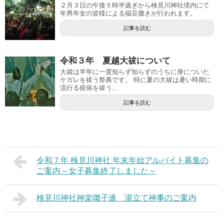
２月３日の午後５時半過ぎから検見川神社境内にて
年男年女の皆様による福豆撒きが行われます。
記事を読む
令和３年 夏越大祓について
大祓は半年に一度知らず知らずのうちに身についた
ケガレを祓う祭典です。 特に夏の大祓は暑い時期に
流行る疫病を祓う...
記事を読む
令和７年 検見川神社 年末年始アルバイト募集の
ご案内～女子募集終了しました～
検見川神社神楽囃子連 湯立て神事のご案内