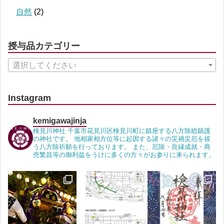
自然
(2)
授与品カテゴリー
選択してください
Instagram
kemigawajinja
検見川神社 千葉市花見川区検見川町に鎮座する八方除総鎮護
の神社です。 地相家相方位等に起因する諸々の災禍災厄を祓
う八方除祈願を行っております。 また、厄除・良縁成就・商
売繁昌等の御利益をうけに多くの方々がお参りに来られます。