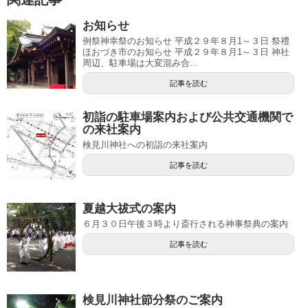
お知らせ
例祭神幸祭のお知らせ 平成２９年８月1～３日 祭禮
ほおづき市のお知らせ 平成２９年８月1～３日 神社
周辺、駐車場は大変混み合...
記事を読む
初詣の駐車場案内および公共交通機関で
の来社案内
検見川神社への初詣の来社案内
記事を読む
夏越大祓式の案内
６月３０日午後３時より斎行される神事祭典の案内
記事を読む
検見川神社節分祭のご案内