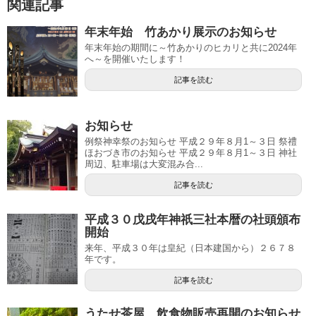
関連記事
年末年始 竹あかり展示のお知らせ
年末年始の期間に～竹あかりのヒカリと共に2024年
へ～を開催いたします！
記事を読む
お知らせ
例祭神幸祭のお知らせ 平成２９年８月1～３日 祭禮
ほおづき市のお知らせ 平成２９年８月1～３日 神社
周辺、駐車場は大変混み合...
記事を読む
平成３０戊戌年神祇三社本暦の社頭頒布
開始
来年、平成３０年は皇紀（日本建国から）２６７８
年です。
記事を読む
うたせ茶屋 飲食物販売再開のお知らせ