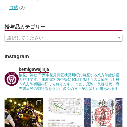
自然
(2)
授与品カテゴリー
選択してください
Instagram
kemigawajinja
検見川神社 千葉市花見川区検見川町に鎮座する八方除総鎮護
の神社です。 地相家相方位等に起因する諸々の災禍災厄を祓
う八方除祈願を行っております。 また、厄除・良縁成就・商
売繁昌等の御利益をうけに多くの方々がお参りに来られます。