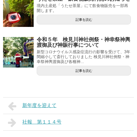
境内土産処「うたせ茶屋」にて飲食物販売を一部再
開します。
記事を読む
令和５年 検見川神社例祭・神幸祭神輿
渡御及び神賑行事について
新型コロナウイルス感染症流行の影響を受けて、3年
間縮小して斎行しておりました 検見川神社例祭・神
幸祭神輿渡御及び各種神...
記事を読む
新年度を迎えて
社報 第１１４号