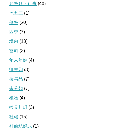
お祭り・行事
(40)
七五三
(1)
例祭
(20)
四季
(7)
境内
(13)
宮司
(2)
年末年始
(4)
御朱印
(3)
授与品
(7)
未分類
(7)
植物
(4)
検見川町
(3)
社報
(15)
神前結婚式
(1)