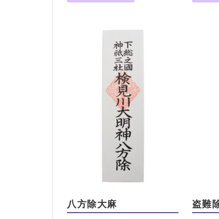
八方除大麻
盗難