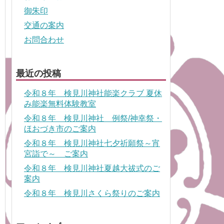
御朱印
交通の案内
お問合わせ
最近の投稿
令和８年 検見川神社能楽クラブ 夏休
み能楽無料体験教室
令和８年 検見川神社 例祭/神幸祭・
ほおづき市のご案内
令和８年 検見川神社七夕祈願祭～宵
宮詣で～ ご案内
令和８年 検見川神社夏越大祓式のご
案内
令和８年 検見川さくら祭りのご案内