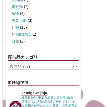
未分類
(7)
植物
(4)
検見川町
(3)
社報
(15)
神前結婚式
(1)
自然
(2)
授与品カテゴリー
授与品 (37)
×
Instagram
kemigawajinja
検見川神社 千葉市花見川区検見川町に
鎮座する八方除総鎮護の神社です。 地
相家相方位等に起因する諸々の災禍災厄