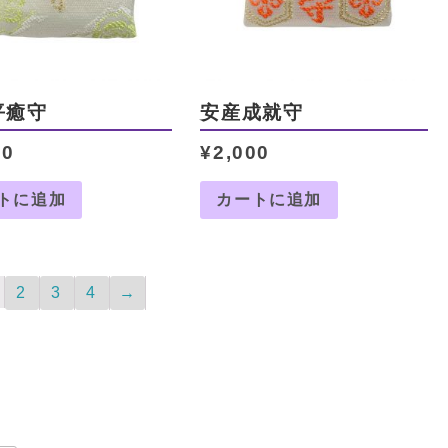
平癒守
安産成就守
00
¥
2,000
トに追加
カートに追加
2
3
4
→