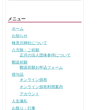
メニュー
ホーム
お知らせ
検見川神社について
八方除・ご祈願
正月の法人団体参拝について
郵送祈願
郵送祈願お申込フォーム
授与品
オンライン頒布
オンライン頒布利用案内
アカウント
人生儀礼
お祭り・行事