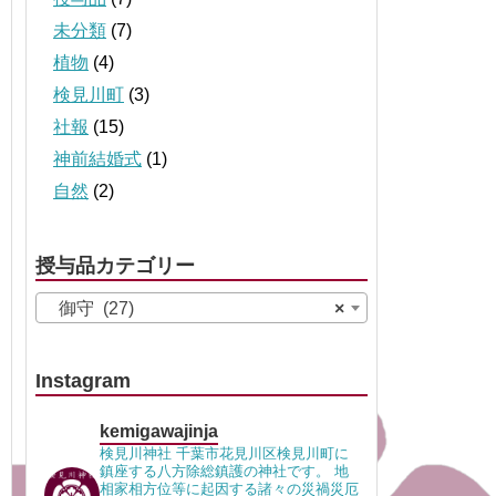
未分類
(7)
植物
(4)
検見川町
(3)
社報
(15)
神前結婚式
(1)
自然
(2)
授与品カテゴリー
御守 (27)
×
Instagram
kemigawajinja
検見川神社 千葉市花見川区検見川町に
鎮座する八方除総鎮護の神社です。 地
相家相方位等に起因する諸々の災禍災厄