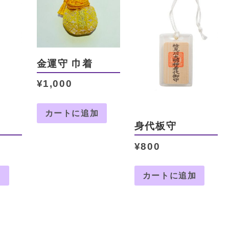
金運守 巾着
¥
1,000
カートに追加
身代板守
¥
800
加
カートに追加