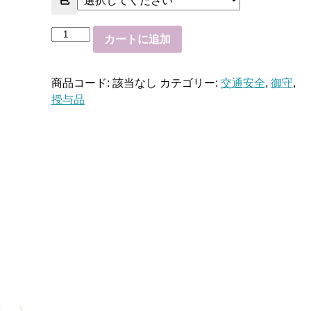
交
カートに追加
通
安
商品コード:
該当なし
カテゴリー:
交通安全
,
御守
,
全
授与品
大
個