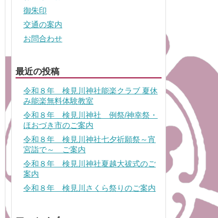
御朱印
交通の案内
お問合わせ
最近の投稿
令和８年 検見川神社能楽クラブ 夏休
み能楽無料体験教室
令和８年 検見川神社 例祭/神幸祭・
ほおづき市のご案内
令和８年 検見川神社七夕祈願祭～宵
宮詣で～ ご案内
令和８年 検見川神社夏越大祓式のご
案内
令和８年 検見川さくら祭りのご案内