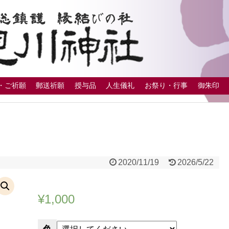
・ご祈願
郵送祈願
授与品
人生儀礼
お祭り・行事
御朱印
2020/11/19
2026/5/22
¥
1,000
色