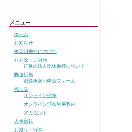
メニュー
ホーム
お知らせ
検見川神社について
八方除・ご祈願
正月の法人団体参拝について
郵送祈願
郵送祈願お申込フォーム
授与品
オンライン頒布
オンライン頒布利用案内
アカウント
人生儀礼
お祭り・行事