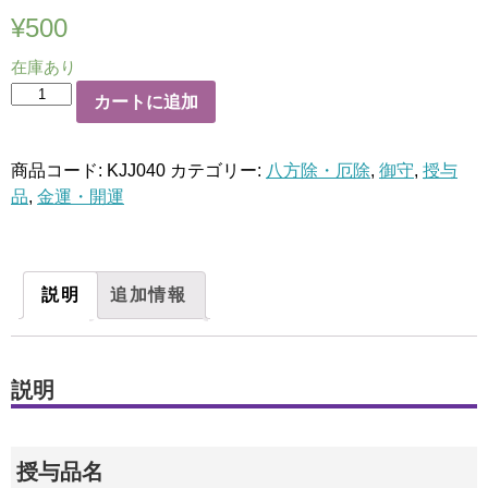
¥
500
在庫あり
厄
カートに追加
除
開
商品コード:
KJJ040
カテゴリー:
八方除・厄除
,
御守
,
授与
運
品
,
金運・開運
守
個
説明
追加情報
説明
授与品名