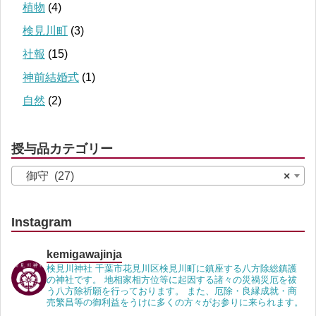
植物
(4)
検見川町
(3)
社報
(15)
神前結婚式
(1)
自然
(2)
授与品カテゴリー
御守 (27)
×
Instagram
kemigawajinja
検見川神社 千葉市花見川区検見川町に鎮座する八方除総鎮護
の神社です。 地相家相方位等に起因する諸々の災禍災厄を祓
う八方除祈願を行っております。 また、厄除・良縁成就・商
売繁昌等の御利益をうけに多くの方々がお参りに来られます。