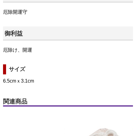
厄除開運守
御利益
厄除け、開運
サイズ
6.5cmｘ3.1cm
関連商品