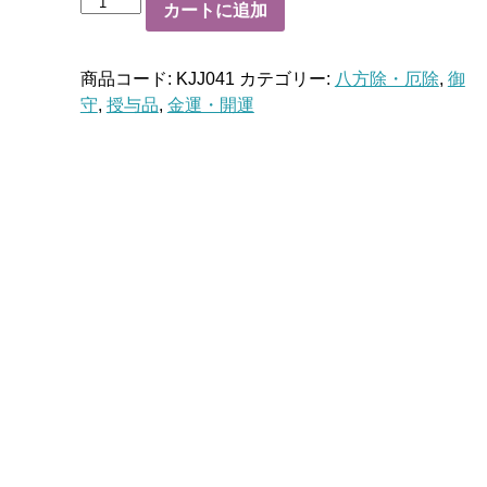
御
カートに追加
神
水
商品コード:
KJJ041
カテゴリー:
八方除・厄除
,
御
守
守
,
授与品
,
金運・開運
個