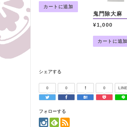
カートに追加
鬼門除大麻
¥
1,000
カートに追
シェアする
0
0
0
LINE
フォローする