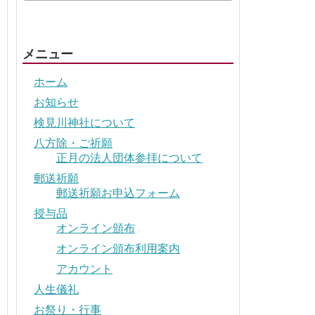
メニュー
ホーム
お知らせ
検見川神社について
八方除・ご祈願
正月の法人団体参拝について
郵送祈願
郵送祈願お申込フォーム
授与品
オンライン頒布
オンライン頒布利用案内
アカウント
人生儀礼
お祭り・行事