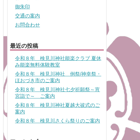
御朱印
交通の案内
お問合わせ
最近の投稿
令和８年 検見川神社能楽クラブ 夏休
み能楽無料体験教室
令和８年 検見川神社 例祭/神幸祭・
ほおづき市のご案内
令和８年 検見川神社七夕祈願祭～宵
宮詣で～ ご案内
令和８年 検見川神社夏越大祓式のご
案内
令和８年 検見川さくら祭りのご案内