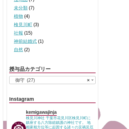
未分類
(7)
植物
(4)
検見川町
(3)
社報
(15)
神前結婚式
(1)
自然
(2)
授与品カテゴリー
御守 (27)
×
Instagram
kemigawajinja
検見川神社 千葉市花見川区検見川町に
鎮座する八方除総鎮護の神社です。 地
相家相方位等に起因する諸々の災禍災厄