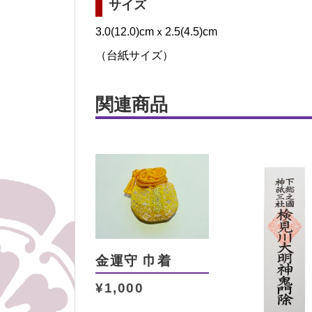
サイズ
3.0(12.0)cmｘ2.5(4.5)cm
（台紙サイズ）
関連商品
金運守 巾着
¥
1,000