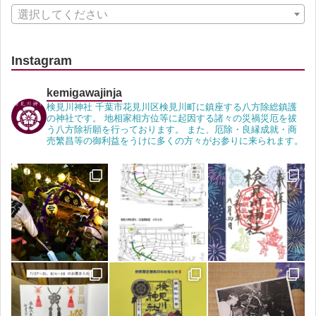
選択してください
Instagram
kemigawajinja
検見川神社 千葉市花見川区検見川町に鎮座する八方除総鎮護
の神社です。 地相家相方位等に起因する諸々の災禍災厄を祓
う八方除祈願を行っております。 また、厄除・良縁成就・商
売繁昌等の御利益をうけに多くの方々がお参りに来られます。