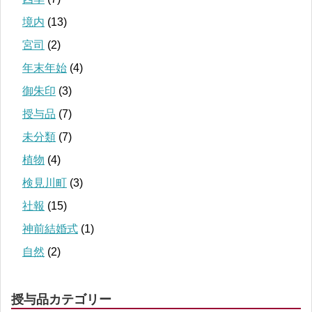
境内
(13)
宮司
(2)
年末年始
(4)
御朱印
(3)
授与品
(7)
未分類
(7)
植物
(4)
検見川町
(3)
社報
(15)
神前結婚式
(1)
自然
(2)
授与品カテゴリー