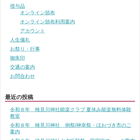
授与品
オンライン頒布
オンライン頒布利用案内
アカウント
人生儀礼
お祭り・行事
御朱印
交通の案内
お問合わせ
最近の投稿
令和８年 検見川神社能楽クラブ 夏休み能楽無料体験
教室
令和８年 検見川神社 例祭/神幸祭・ほおづき市のご
案内