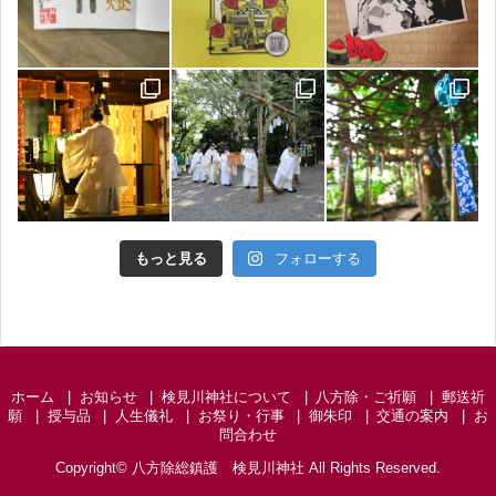
もっと見る
フォローする
ホーム
お知らせ
検見川神社について
八方除・ご祈願
郵送祈
願
授与品
人生儀礼
お祭り・行事
御朱印
交通の案内
お
問合わせ
Copyright©
八方除総鎮護 検見川神社
All Rights Reserved.