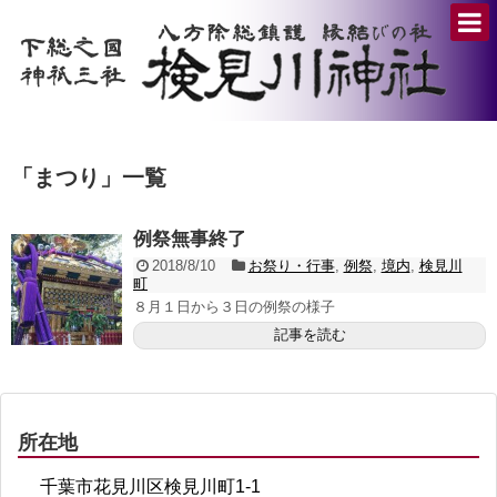
「
まつり
」
一覧
例祭無事終了
2018/8/10
お祭り・行事
,
例祭
,
境内
,
検見川
町
８月１日から３日の例祭の様子
記事を読む
所在地
千葉市花見川区検見川町1-1