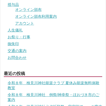
授与品
オンライン頒布
オンライン頒布利用案内
アカウント
人生儀礼
お祭り・行事
御朱印
交通の案内
お問合わせ
最近の投稿
令和８年 検見川神社能楽クラブ 夏休み能楽無料体験
教室
令和８年 検見川神社 例祭/神幸祭・ほおづき市のご
案内