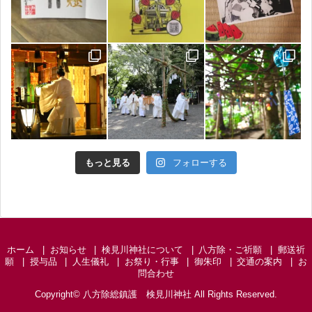
もっと見る
フォローする
ホーム
お知らせ
検見川神社について
八方除・ご祈願
郵送祈
願
授与品
人生儀礼
お祭り・行事
御朱印
交通の案内
お
問合わせ
Copyright©
八方除総鎮護 検見川神社
All Rights Reserved.