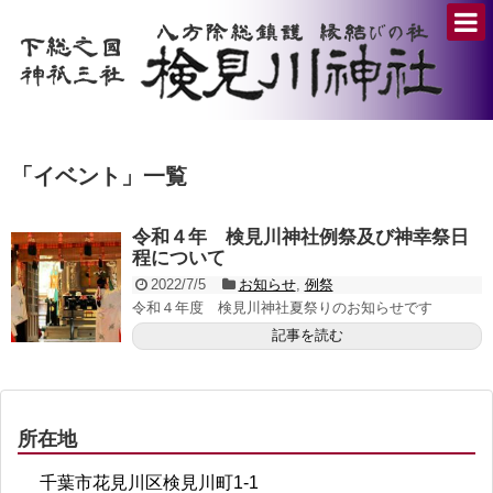
「
イベント
」
一覧
令和４年 検見川神社例祭及び神幸祭日
程について
2022/7/5
お知らせ
,
例祭
令和４年度 検見川神社夏祭りのお知らせです
記事を読む
所在地
千葉市花見川区検見川町1-1