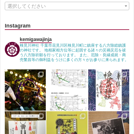
選択してください
Instagram
kemigawajinja
検見川神社 千葉市花見川区検見川町に鎮座する八方除総鎮護
の神社です。 地相家相方位等に起因する諸々の災禍災厄を祓
う八方除祈願を行っております。 また、厄除・良縁成就・商
売繁昌等の御利益をうけに多くの方々がお参りに来られます。