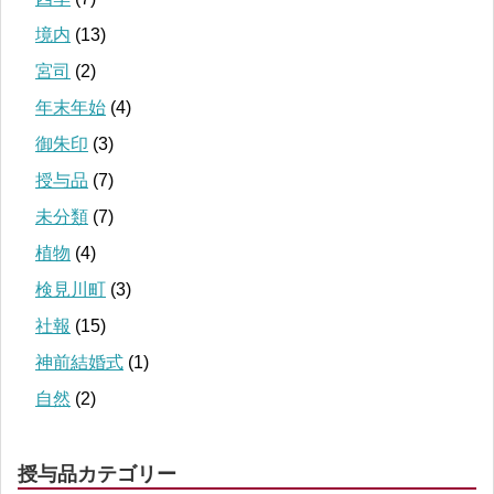
境内
(13)
宮司
(2)
年末年始
(4)
御朱印
(3)
授与品
(7)
未分類
(7)
植物
(4)
検見川町
(3)
社報
(15)
神前結婚式
(1)
自然
(2)
授与品カテゴリー