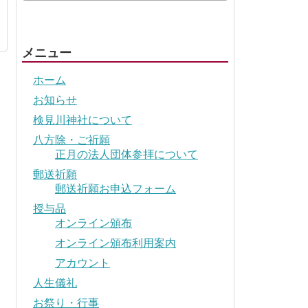
メニュー
ホーム
お知らせ
検見川神社について
八方除・ご祈願
正月の法人団体参拝について
郵送祈願
郵送祈願お申込フォーム
授与品
オンライン頒布
オンライン頒布利用案内
アカウント
人生儀礼
お祭り・行事