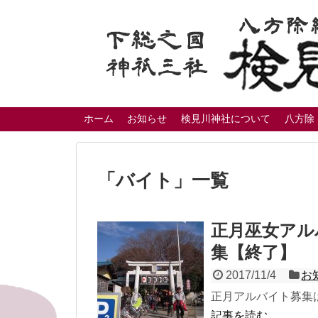
ホーム
お知らせ
検見川神社について
八方除
「
バイト
」
一覧
正月巫女アル
集【終了】
2017/11/4
お
正月アルバイト募集
記事を読む