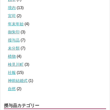
境内
(13)
宮司
(2)
年末年始
(4)
御朱印
(3)
授与品
(7)
未分類
(7)
植物
(4)
検見川町
(3)
社報
(15)
神前結婚式
(1)
自然
(2)
授与品カテゴリー