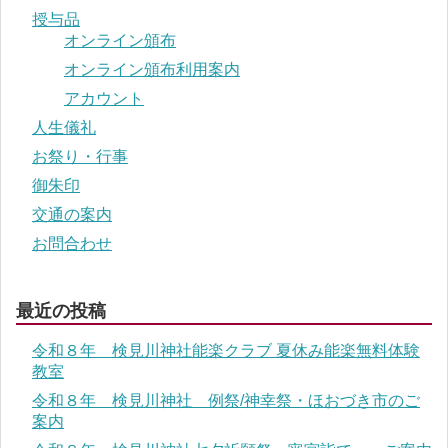
授与品
オンライン頒布
オンライン頒布利用案内
アカウント
人生儀礼
お祭り・行事
御朱印
交通の案内
お問合わせ
最近の投稿
令和８年 検見川神社能楽クラブ 夏休み能楽無料体験
教室
令和８年 検見川神社 例祭/神幸祭・ほおづき市のご
案内