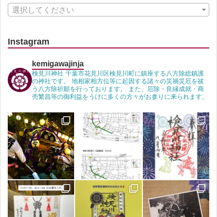
選択してください
Instagram
kemigawajinja
検見川神社 千葉市花見川区検見川町に鎮座する八方除総鎮護
の神社です。 地相家相方位等に起因する諸々の災禍災厄を祓
う八方除祈願を行っております。 また、厄除・良縁成就・商
売繁昌等の御利益をうけに多くの方々がお参りに来られます。