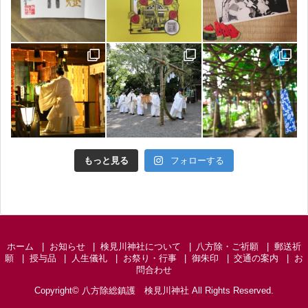
もっと見る
フォローする
ホーム
お知らせ
検見川神社について
八方除・ご祈願
郵送祈
願
授与品
人生儀礼
お祭り・行事
御朱印
交通の案内
お
問合わせ
Copyright©
八方除総鎮護 検見川神社
All Rights Reserved.