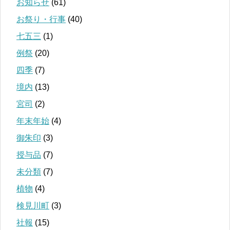
お知らせ
(61)
お祭り・行事
(40)
七五三
(1)
例祭
(20)
四季
(7)
境内
(13)
宮司
(2)
年末年始
(4)
御朱印
(3)
授与品
(7)
未分類
(7)
植物
(4)
検見川町
(3)
社報
(15)