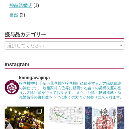
神前結婚式
(1)
自然
(2)
授与品カテゴリー
選択してください
Instagram
kemigawajinja
検見川神社 千葉市花見川区検見川町に鎮座する八方除総鎮護
の神社です。 地相家相方位等に起因する諸々の災禍災厄を祓
う八方除祈願を行っております。 また、厄除・良縁成就・商
売繁昌等の御利益をうけに多くの方々がお参りに来られます。