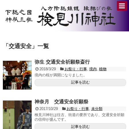
「
交通安全
」
一覧
弥生 交通安全祈願祭斎行
2018/3/29
お祭り・行事
,
境内
,
植物
境内の桜が満開になりました。
記事を読む
神奈月 交通安全祈願祭
2017/10/29
お祭り・行事
,
未分類
検見川神社は往古、街道の要所であり、交通安全祈願
の信仰が盛んです。
記事を読む