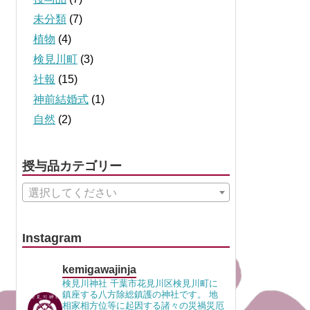
未分類
(7)
植物
(4)
検見川町
(3)
社報
(15)
神前結婚式
(1)
自然
(2)
授与品カテゴリー
選択してください
Instagram
kemigawajinja
検見川神社 千葉市花見川区検見川町に
鎮座する八方除総鎮護の神社です。 地
相家相方位等に起因する諸々の災禍災厄