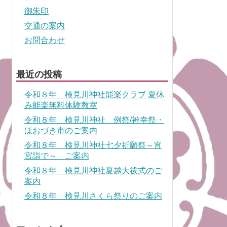
御朱印
交通の案内
お問合わせ
最近の投稿
令和８年 検見川神社能楽クラブ 夏休
み能楽無料体験教室
令和８年 検見川神社 例祭/神幸祭・
ほおづき市のご案内
令和８年 検見川神社七夕祈願祭～宵
宮詣で～ ご案内
令和８年 検見川神社夏越大祓式のご
案内
令和８年 検見川さくら祭りのご案内