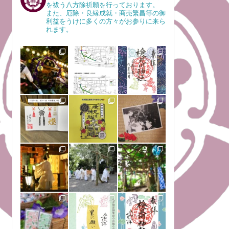
を祓う八方除祈願を行っております。
また、厄除・良縁成就・商売繁昌等の御
利益をうけに多くの方々がお参りに来ら
れます。