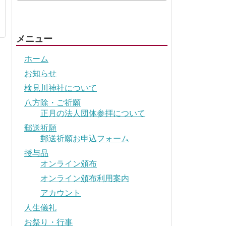
メニュー
ホーム
お知らせ
検見川神社について
八方除・ご祈願
正月の法人団体参拝について
郵送祈願
郵送祈願お申込フォーム
授与品
オンライン頒布
オンライン頒布利用案内
アカウント
人生儀礼
お祭り・行事