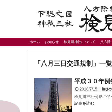
ホーム
お知らせ
検見川神社について
八方除
「
八月三日交通規制
」
一
平成３０年例
2018/7/15
お
検見川神社例祭に伴
記事を読む