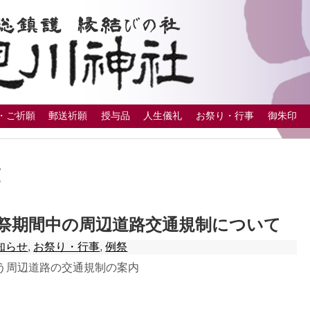
・ご祈願
郵送祈願
授与品
人生儀礼
お祭り・行事
御朱印
覧
祭期間中の周辺道路交通規制について
知らせ
,
お祭り・行事
,
例祭
う周辺道路の交通規制の案内