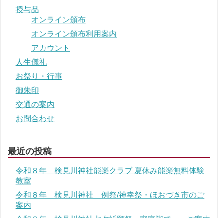
授与品
オンライン頒布
オンライン頒布利用案内
アカウント
人生儀礼
お祭り・行事
御朱印
交通の案内
お問合わせ
最近の投稿
令和８年 検見川神社能楽クラブ 夏休み能楽無料体験
教室
令和８年 検見川神社 例祭/神幸祭・ほおづき市のご
案内