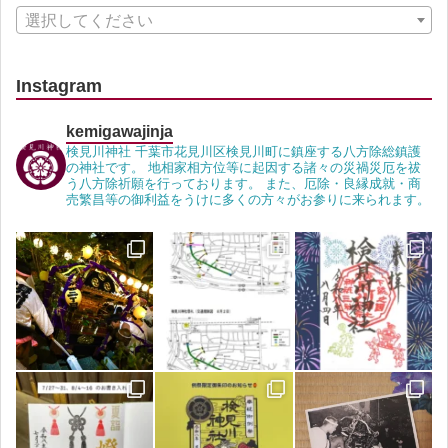
選択してください
Instagram
kemigawajinja
検見川神社 千葉市花見川区検見川町に鎮座する八方除総鎮護
の神社です。 地相家相方位等に起因する諸々の災禍災厄を祓
う八方除祈願を行っております。 また、厄除・良縁成就・商
売繁昌等の御利益をうけに多くの方々がお参りに来られます。