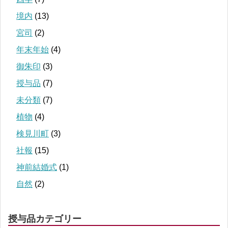
境内
(13)
宮司
(2)
年末年始
(4)
御朱印
(3)
授与品
(7)
未分類
(7)
植物
(4)
検見川町
(3)
社報
(15)
神前結婚式
(1)
自然
(2)
授与品カテゴリー