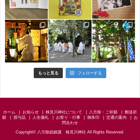
もっと見る
フォローする
ホーム
お知らせ
検見川神社について
八方除・ご祈願
郵送祈
願
授与品
人生儀礼
お祭り・行事
御朱印
交通の案内
お
問合わせ
Copyright©
八方除総鎮護 検見川神社
All Rights Reserved.