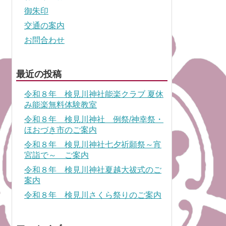
御朱印
交通の案内
お問合わせ
最近の投稿
令和８年 検見川神社能楽クラブ 夏休
み能楽無料体験教室
令和８年 検見川神社 例祭/神幸祭・
ほおづき市のご案内
令和８年 検見川神社七夕祈願祭～宵
宮詣で～ ご案内
令和８年 検見川神社夏越大祓式のご
案内
令和８年 検見川さくら祭りのご案内