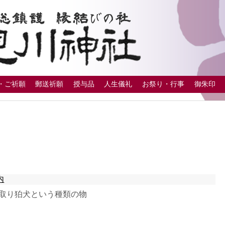
・ご祈願
郵送祈願
授与品
人生儀礼
お祭り・行事
御朱印
内
子取り狛犬という種類の物