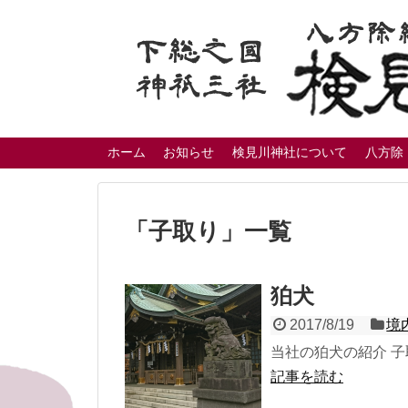
ホーム
お知らせ
検見川神社について
八方除
「
子取り
」
一覧
狛犬
2017/8/19
境
当社の狛犬の紹介 
記事を読む