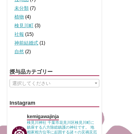
未分類
(7)
植物
(4)
検見川町
(3)
社報
(15)
神前結婚式
(1)
自然
(2)
授与品カテゴリー
選択してください
Instagram
kemigawajinja
検見川神社 千葉市花見川区検見川町に
鎮座する八方除総鎮護の神社です。 地
相家相方位等に起因する諸々の災禍災厄