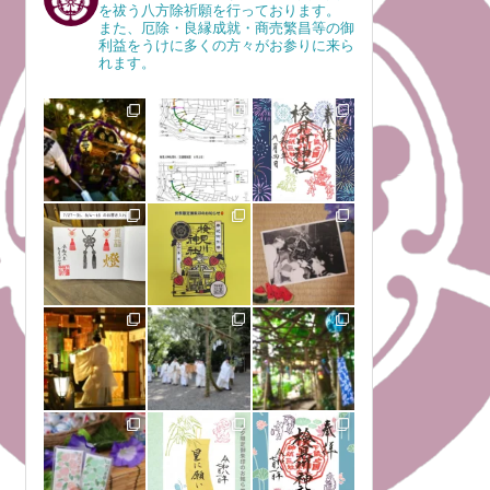
を祓う八方除祈願を行っております。
また、厄除・良縁成就・商売繁昌等の御
利益をうけに多くの方々がお参りに来ら
れます。