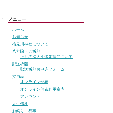
メニュー
ホーム
お知らせ
検見川神社について
八方除・ご祈願
正月の法人団体参拝について
郵送祈願
郵送祈願お申込フォーム
授与品
オンライン頒布
オンライン頒布利用案内
アカウント
人生儀礼
お祭り・行事