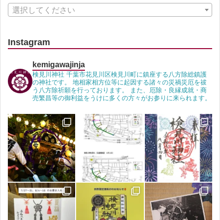
選択してください
Instagram
kemigawajinja
検見川神社 千葉市花見川区検見川町に鎮座する八方除総鎮護
の神社です。 地相家相方位等に起因する諸々の災禍災厄を祓
う八方除祈願を行っております。 また、厄除・良縁成就・商
売繁昌等の御利益をうけに多くの方々がお参りに来られます。