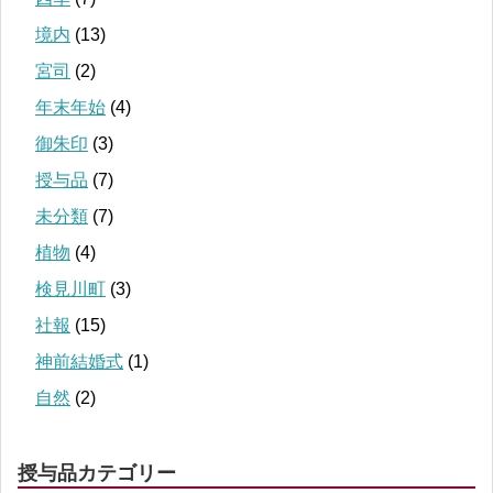
境内
(13)
宮司
(2)
年末年始
(4)
御朱印
(3)
授与品
(7)
未分類
(7)
植物
(4)
検見川町
(3)
社報
(15)
神前結婚式
(1)
自然
(2)
授与品カテゴリー