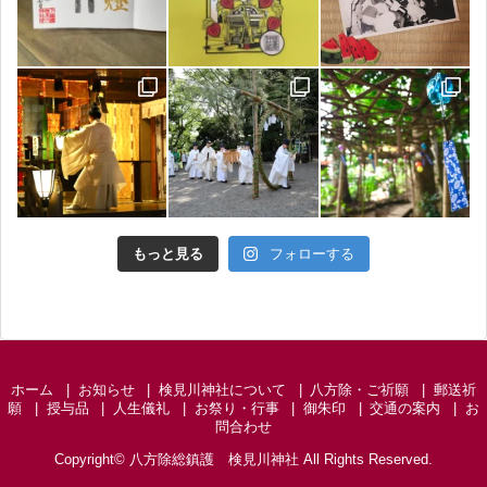
もっと見る
フォローする
ホーム
お知らせ
検見川神社について
八方除・ご祈願
郵送祈
願
授与品
人生儀礼
お祭り・行事
御朱印
交通の案内
お
問合わせ
Copyright©
八方除総鎮護 検見川神社
All Rights Reserved.