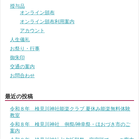
授与品
オンライン頒布
オンライン頒布利用案内
アカウント
人生儀礼
お祭り・行事
御朱印
交通の案内
お問合わせ
最近の投稿
令和８年 検見川神社能楽クラブ 夏休み能楽無料体験
教室
令和８年 検見川神社 例祭/神幸祭・ほおづき市のご
案内