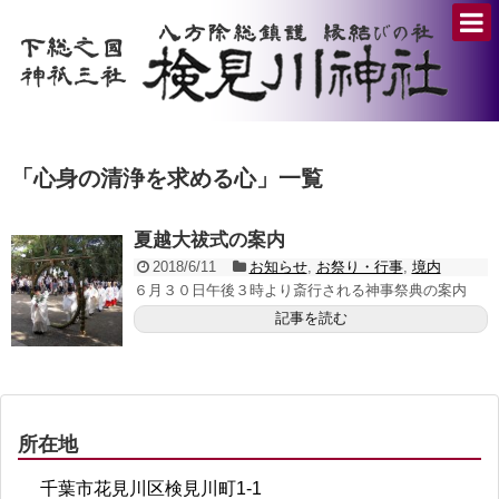
「
心身の清浄を求める心
」
一覧
夏越大祓式の案内
2018/6/11
お知らせ
,
お祭り・行事
,
境内
６月３０日午後３時より斎行される神事祭典の案内
記事を読む
所在地
千葉市花見川区検見川町1-1