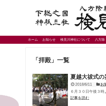
ホーム
お知らせ
検見川神社について
八方除
「
拝殿
」
一覧
夏越大祓式の
2018/6/11
お
６月３０日午後３時
記事を読む