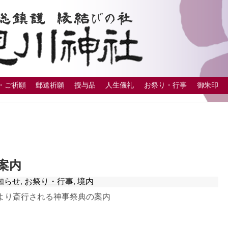
・ご祈願
郵送祈願
授与品
人生儀礼
お祭り・行事
御朱印
案内
知らせ
,
お祭り・行事
,
境内
より斎行される神事祭典の案内