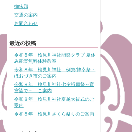
御朱印
交通の案内
お問合わせ
最近の投稿
令和８年 検見川神社能楽クラブ 夏休
み能楽無料体験教室
令和８年 検見川神社 例祭/神幸祭・
ほおづき市のご案内
令和８年 検見川神社七夕祈願祭～宵
宮詣で～ ご案内
令和８年 検見川神社夏越大祓式のご
案内
令和８年 検見川さくら祭りのご案内