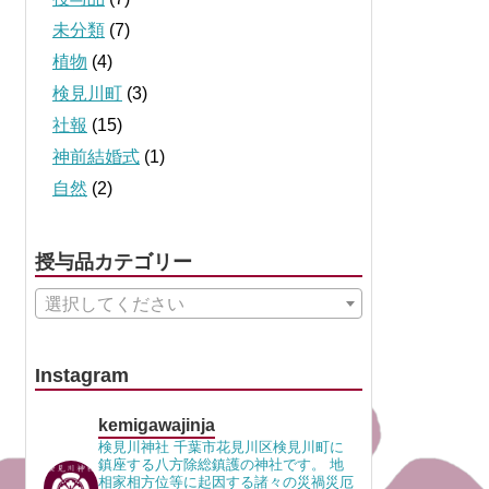
未分類
(7)
植物
(4)
検見川町
(3)
社報
(15)
神前結婚式
(1)
自然
(2)
授与品カテゴリー
選択してください
Instagram
kemigawajinja
検見川神社 千葉市花見川区検見川町に
鎮座する八方除総鎮護の神社です。 地
相家相方位等に起因する諸々の災禍災厄