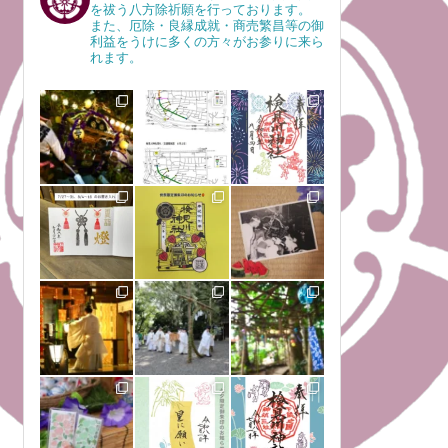
を祓う八方除祈願を行っております。
また、厄除・良縁成就・商売繁昌等の御
利益をうけに多くの方々がお参りに来ら
れます。