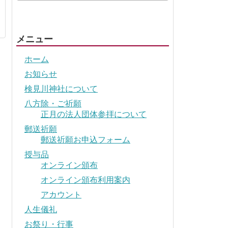
メニュー
ホーム
お知らせ
検見川神社について
八方除・ご祈願
正月の法人団体参拝について
郵送祈願
郵送祈願お申込フォーム
授与品
オンライン頒布
オンライン頒布利用案内
アカウント
人生儀礼
お祭り・行事