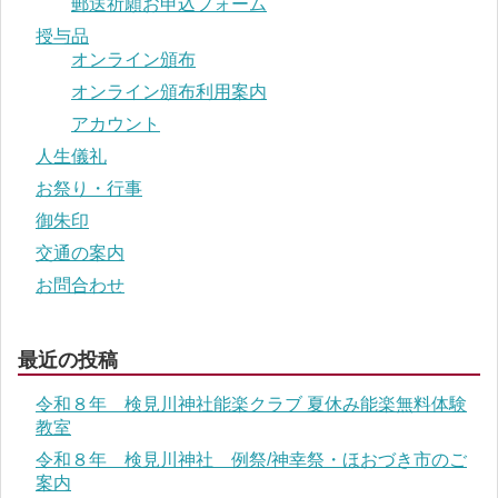
郵送祈願お申込フォーム
授与品
オンライン頒布
オンライン頒布利用案内
アカウント
人生儀礼
お祭り・行事
御朱印
交通の案内
お問合わせ
最近の投稿
令和８年 検見川神社能楽クラブ 夏休み能楽無料体験
教室
令和８年 検見川神社 例祭/神幸祭・ほおづき市のご
案内