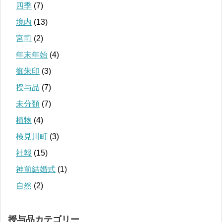
四季
(7)
境内
(13)
宮司
(2)
年末年始
(4)
御朱印
(3)
授与品
(7)
未分類
(7)
植物
(4)
検見川町
(3)
社報
(15)
神前結婚式
(1)
自然
(2)
授与品カテゴリー