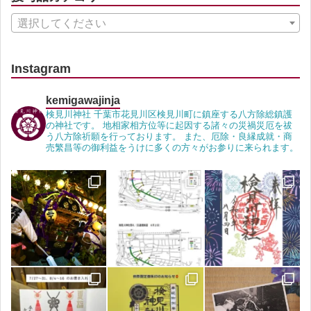
選択してください
Instagram
kemigawajinja
検見川神社 千葉市花見川区検見川町に鎮座する八方除総鎮護
の神社です。 地相家相方位等に起因する諸々の災禍災厄を祓
う八方除祈願を行っております。 また、厄除・良縁成就・商
売繁昌等の御利益をうけに多くの方々がお参りに来られます。