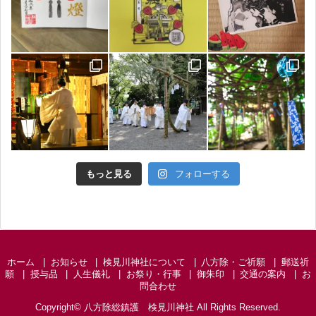
もっと見る
フォローする
ホーム
お知らせ
検見川神社について
八方除・ご祈願
郵送祈
願
授与品
人生儀礼
お祭り・行事
御朱印
交通の案内
お
問合わせ
Copyright©
八方除総鎮護 検見川神社
All Rights Reserved.