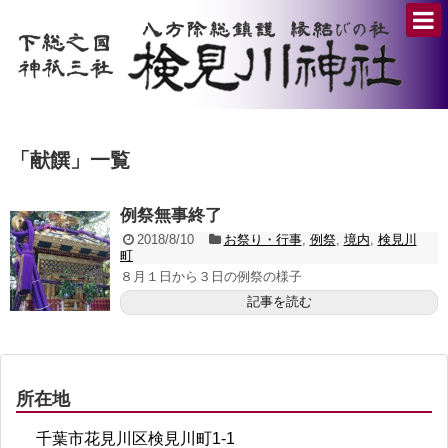
「
献饌
」
一覧
例祭無事終了
2018/8/10
お祭り・行事
,
例祭
,
境内
,
検見川
町
８月１日から３日の例祭の様子
記事を読む
所在地
千葉市花見川区検見川町1-1