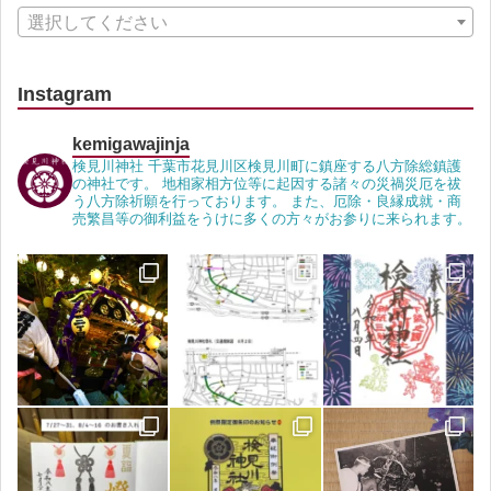
選択してください
Instagram
kemigawajinja
検見川神社 千葉市花見川区検見川町に鎮座する八方除総鎮護
の神社です。 地相家相方位等に起因する諸々の災禍災厄を祓
う八方除祈願を行っております。 また、厄除・良縁成就・商
売繁昌等の御利益をうけに多くの方々がお参りに来られます。