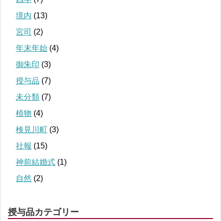
境内
(13)
宮司
(2)
年末年始
(4)
御朱印
(3)
授与品
(7)
未分類
(7)
植物
(4)
検見川町
(3)
社報
(15)
神前結婚式
(1)
自然
(2)
授与品カテゴリー