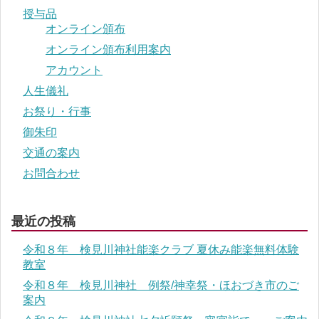
授与品
オンライン頒布
オンライン頒布利用案内
アカウント
人生儀礼
お祭り・行事
御朱印
交通の案内
お問合わせ
最近の投稿
令和８年 検見川神社能楽クラブ 夏休み能楽無料体験
教室
令和８年 検見川神社 例祭/神幸祭・ほおづき市のご
案内