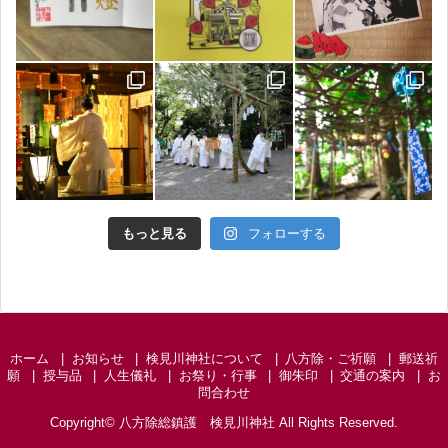
もっと見る
フォローする
ホーム
お知らせ
検見川神社について
八方除・ご祈願
郵送祈
願
授与品
人生儀礼
お祭り・行事
御朱印
交通の案内
お
問合わせ
Copyright©
八方除総鎮護 検見川神社
All Rights Reserved.