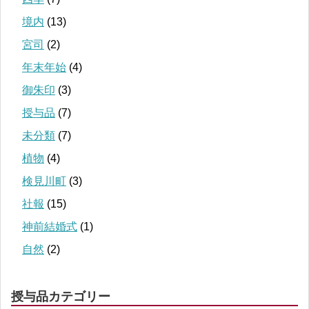
境内
(13)
宮司
(2)
年末年始
(4)
御朱印
(3)
授与品
(7)
未分類
(7)
植物
(4)
検見川町
(3)
社報
(15)
神前結婚式
(1)
自然
(2)
授与品カテゴリー