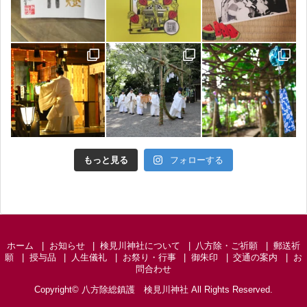
もっと見る
フォローする
ホーム
お知らせ
検見川神社について
八方除・ご祈願
郵送祈
願
授与品
人生儀礼
お祭り・行事
御朱印
交通の案内
お
問合わせ
Copyright©
八方除総鎮護 検見川神社
All Rights Reserved.