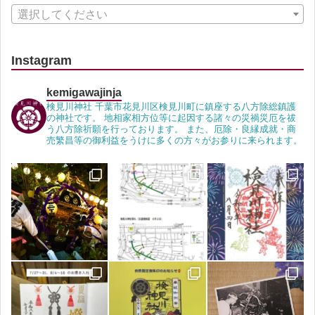
選択してください
Instagram
kemigawajinja
検見川神社 千葉市花見川区検見川町に鎮座する八方除総鎮護
の神社です。 地相家相方位等に起因する諸々の災禍災厄を祓
う八方除祈願を行っております。 また、厄除・良縁成就・商
売繁昌等の御利益をうけに多くの方々がお参りに来られます。