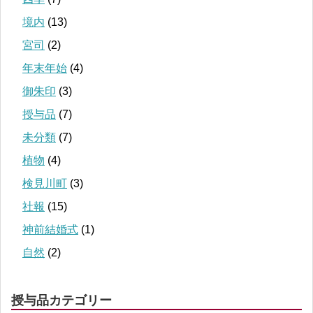
境内
(13)
宮司
(2)
年末年始
(4)
御朱印
(3)
授与品
(7)
未分類
(7)
植物
(4)
検見川町
(3)
社報
(15)
神前結婚式
(1)
自然
(2)
授与品カテゴリー