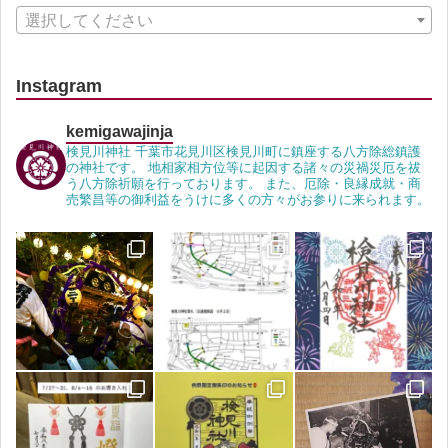
選択してください
Instagram
kemigawajinja
検見川神社 千葉市花見川区検見川町に鎮座する八方除総鎮護
の神社です。 地相家相方位等に起因する諸々の災禍災厄を祓
う八方除祈願を行っております。 また、厄除・良縁成就・商
売繁昌等の御利益をうけに多くの方々がお参りに来られます。