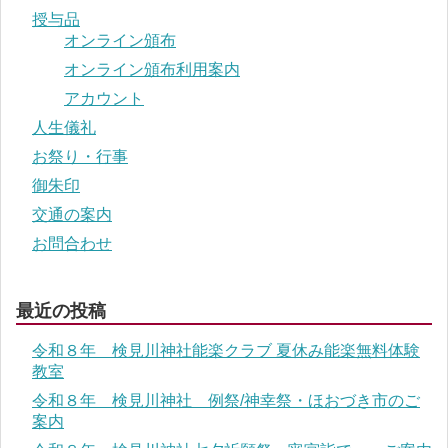
授与品
オンライン頒布
オンライン頒布利用案内
アカウント
人生儀礼
お祭り・行事
御朱印
交通の案内
お問合わせ
最近の投稿
令和８年 検見川神社能楽クラブ 夏休み能楽無料体験
教室
令和８年 検見川神社 例祭/神幸祭・ほおづき市のご
案内