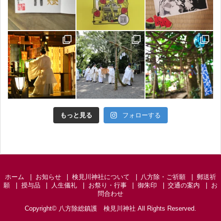
もっと見る
フォローする
ホーム
お知らせ
検見川神社について
八方除・ご祈願
郵送祈
願
授与品
人生儀礼
お祭り・行事
御朱印
交通の案内
お
問合わせ
Copyright©
八方除総鎮護 検見川神社
All Rights Reserved.