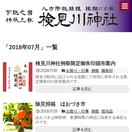
「
2018年07月
」
一覧
検見川神社例祭限定御朱印頒布案内
2018/7/30
お祭り・行事
,
例祭
,
御朱印
検見川町内に設けられる仮殿にて特別に頒布される限
定御朱印の頒布案内です。
記事を読む
除災招福 ほおづき市
2018/7/29
お祭り・行事
,
例祭
,
授与品
ほおづきは御祭神、素盞嗚尊の神話に由来する縁起も
のです。
記事を読む