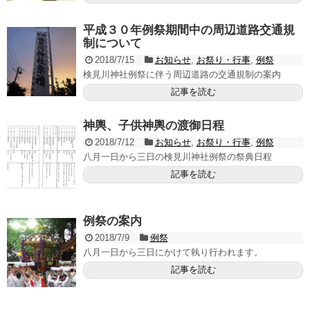
平成３０年例祭期間中の周辺道路交通規
制について
2018/7/15
お知らせ
,
お祭り・行事
,
例祭
検見川神社例祭に伴う周辺道路の交通規制の案内
記事を読む
神輿、子供神輿の渡御日程
2018/7/12
お知らせ
,
お祭り・行事
,
例祭
八月一日から三日の検見川神社例祭の祭典日程
記事を読む
例祭の案内
2018/7/9
例祭
八月一日から三日にかけて執り行われます。
記事を読む