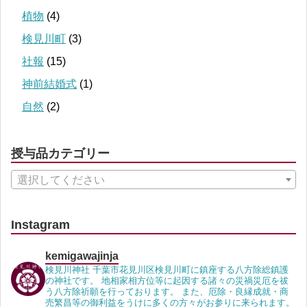
植物
(4)
検見川町
(3)
社報
(15)
神前結婚式
(1)
自然
(2)
授与品カテゴリー
選択してください
Instagram
kemigawajinja
検見川神社 千葉市花見川区検見川町に鎮座する八方除総鎮護
の神社です。 地相家相方位等に起因する諸々の災禍災厄を祓
う八方除祈願を行っております。 また、厄除・良縁成就・商
売繁昌等の御利益をうけに多くの方々がお参りに来られます。