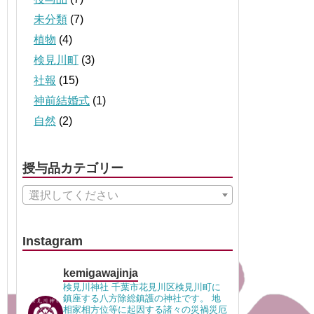
未分類
(7)
植物
(4)
検見川町
(3)
社報
(15)
神前結婚式
(1)
自然
(2)
授与品カテゴリー
選択してください
Instagram
kemigawajinja
検見川神社 千葉市花見川区検見川町に
鎮座する八方除総鎮護の神社です。 地
相家相方位等に起因する諸々の災禍災厄