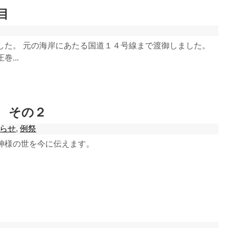
目
した。 元の海岸にあたる国道１４号線まで渡御しました。
...
 その２
らせ
,
例祭
神様の世を今に伝えます。