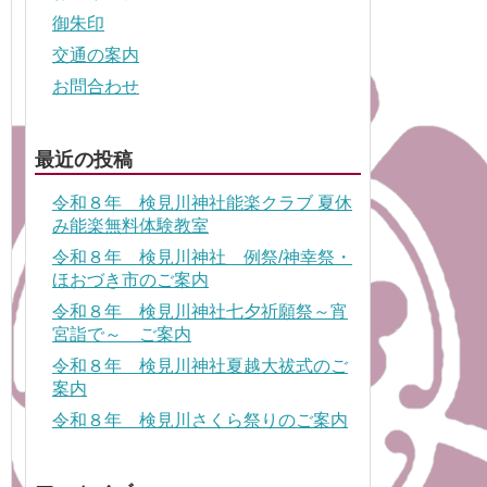
御朱印
交通の案内
お問合わせ
最近の投稿
令和８年 検見川神社能楽クラブ 夏休
み能楽無料体験教室
令和８年 検見川神社 例祭/神幸祭・
ほおづき市のご案内
令和８年 検見川神社七夕祈願祭～宵
宮詣で～ ご案内
令和８年 検見川神社夏越大祓式のご
案内
令和８年 検見川さくら祭りのご案内