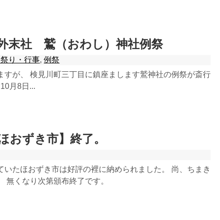
外末社 鷲（おわし）神社例祭
お祭り・行事
,
例祭
ますが、 検見川町三丁目に鎮座まします鷲神社の例祭が斎行
0月8日...
ほおずき市】終了。
ていたほおずき市は好評の裡に納められました。 尚、ちまき
。 無くなり次第頒布終了です。