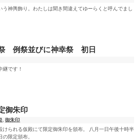
いう神輿飾り。わたしは聞き間違えてゆーらくと呼んでまし
祭 例祭並びに神幸祭 初日
中継です！
定御朱印
祭
,
御朱印
設けられる仮殿にて限定御朱印を頒布。 八月一日午後十時半
日の限定頒布。