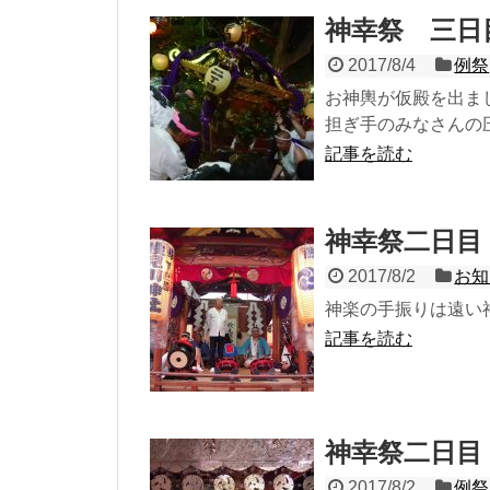
神幸祭 三日
2017/8/4
例祭
お神輿が仮殿を出ま
担ぎ手のみなさんの圧巻
記事を読む
神幸祭二日目
2017/8/2
お知
神楽の手振りは遠い
記事を読む
神幸祭二日目
2017/8/2
例祭