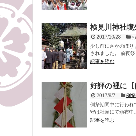
検見川神社境
2017/10/28
少し前にさかのぼり
されました。 前夜祭 1
記事を読む
好評の裡に【
2017/8/7
例祭
例祭期間中に行われ
守は社頭にて頒布中
記事を読む