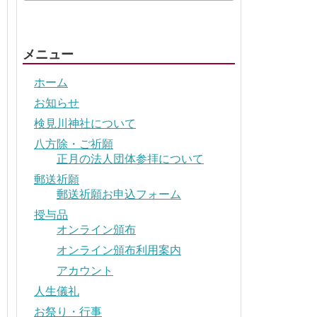
メニュー
ホーム
お知らせ
検見川神社について
八方除・ご祈願
正月の法人団体参拝について
郵送祈願
郵送祈願お申込フォーム
授与品
オンライン頒布
オンライン頒布利用案内
アカウント
人生儀礼
お祭り・行事