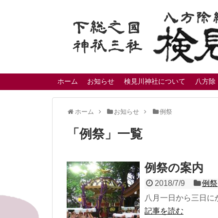
ホーム
お知らせ
検見川神社について
八方除
ホーム
お知らせ
例祭
「
例祭
」
一覧
例祭の案内
2018/7/9
例祭
八月一日から三日に
記事を読む