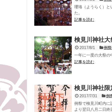
瓔珞（ようらく）と
た。
記事を読む
検見川神社大
2017/8/1
例祭
一年に一度の大祭の
記事を読む
検見川神社限
2017/7/31
例
例祭で検見川町内に
より翌日八月二日終