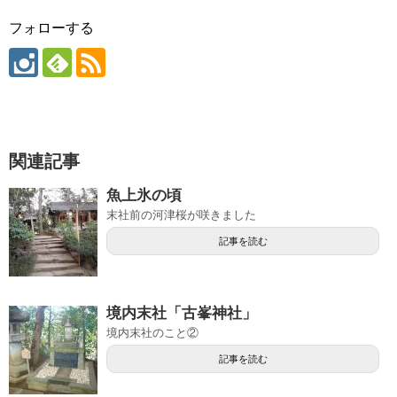
フォローする
関連記事
魚上氷の頃
末社前の河津桜が咲きました
記事を読む
境内末社「古峯神社」
境内末社のこと②
記事を読む