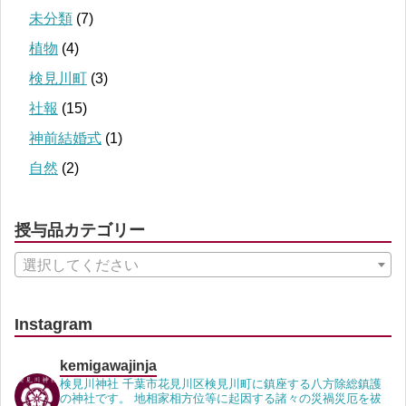
未分類
(7)
植物
(4)
検見川町
(3)
社報
(15)
神前結婚式
(1)
自然
(2)
授与品カテゴリー
選択してください
Instagram
kemigawajinja
検見川神社 千葉市花見川区検見川町に鎮座する八方除総鎮護
の神社です。 地相家相方位等に起因する諸々の災禍災厄を祓