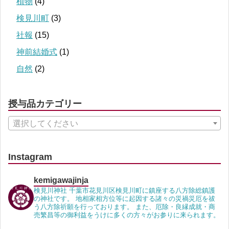
植物
(4)
検見川町
(3)
社報
(15)
神前結婚式
(1)
自然
(2)
授与品カテゴリー
選択してください
Instagram
kemigawajinja
検見川神社 千葉市花見川区検見川町に鎮座する八方除総鎮護
の神社です。 地相家相方位等に起因する諸々の災禍災厄を祓
う八方除祈願を行っております。 また、厄除・良縁成就・商
売繁昌等の御利益をうけに多くの方々がお参りに来られます。