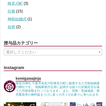
検見川町
(3)
社報
(15)
神前結婚式
(1)
自然
(2)
授与品カテゴリー
選択してください
Instagram
kemigawajinja
検見川神社 千葉市花見川区検見川町に鎮座する八方除総鎮護
の神社です。 地相家相方位等に起因する諸々の災禍災厄を祓
う八方除祈願を行っております。 また、厄除・良縁成就・商
売繁昌等の御利益をうけに多くの方々がお参りに来られます。