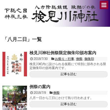
「
八月二日
」
一覧
検見川神社例祭限定御朱印頒布案内
2018/7/30
お祭り・行事
,
例祭
,
御朱印
検見川町内に設けられる仮殿にて特別に頒布される限
定御朱印の頒布案内です。
記事を読む
例祭の案内
2018/7/9
例祭
八月一日から三日にかけて執り行われます。
記事を読む