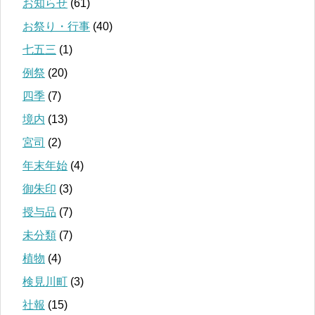
お知らせ
(61)
お祭り・行事
(40)
七五三
(1)
例祭
(20)
四季
(7)
境内
(13)
宮司
(2)
年末年始
(4)
御朱印
(3)
授与品
(7)
未分類
(7)
植物
(4)
検見川町
(3)
社報
(15)