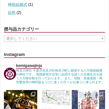
神前結婚式
(1)
自然
(2)
授与品カテゴリー
選択してください
Instagram
kemigawajinja
検見川神社 千葉市花見川区検見川町に鎮座する八方除総鎮護
の神社です。 地相家相方位等に起因する諸々の災禍災厄を祓
う八方除祈願を行っております。 また、厄除・良縁成就・商
売繁昌等の御利益をうけに多くの方々がお参りに来られます。