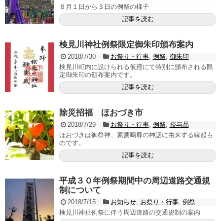
８月１日から３日の例祭の様子
記事を読む
検見川神社例祭限定御朱印頒布案内
2018/7/30
お祭り・行事
,
例祭
,
御朱印
検見川町内に設けられる仮殿にて特別に頒布される限
定御朱印の頒布案内です。
記事を読む
除災招福 ほおづき市
2018/7/29
お祭り・行事
,
例祭
,
授与品
ほおづきは御祭神、素盞嗚尊の神話に由来する縁起も
のです。
記事を読む
平成３０年例祭期間中の周辺道路交通規
制について
2018/7/15
お知らせ
,
お祭り・行事
,
例祭
検見川神社例祭に伴う周辺道路の交通規制の案内