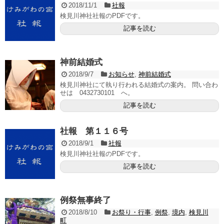
2018/11/1
社報
検見川神社社報のPDFです。
記事を読む
神前結婚式
2018/9/7
お知らせ
,
神前結婚式
検見川神社にて執り行われる結婚式の案内。 問い合わ
せは 0432730101 へ。
記事を読む
社報 第１１６号
2018/9/1
社報
検見川神社社報のPDFです。
記事を読む
例祭無事終了
2018/8/10
お祭り・行事
,
例祭
,
境内
,
検見川
町