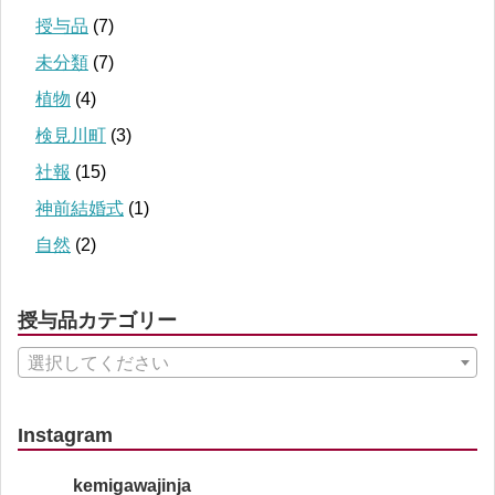
授与品
(7)
未分類
(7)
植物
(4)
検見川町
(3)
社報
(15)
神前結婚式
(1)
自然
(2)
授与品カテゴリー
選択してください
Instagram
kemigawajinja