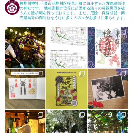
検見川神社 千葉市花見川区検見川町に鎮座する八方除総鎮護
の神社です。 地相家相方位等に起因する諸々の災禍災厄を祓
う八方除祈願を行っております。 また、厄除・良縁成就・商
売繁昌等の御利益をうけに多くの方々がお参りに来られます。