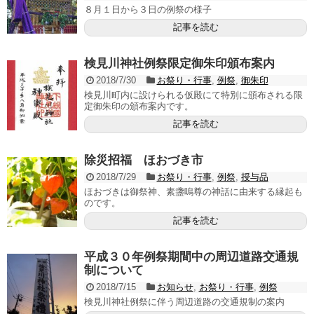
８月１日から３日の例祭の様子
記事を読む
検見川神社例祭限定御朱印頒布案内
2018/7/30
お祭り・行事
,
例祭
,
御朱印
検見川町内に設けられる仮殿にて特別に頒布される限
定御朱印の頒布案内です。
記事を読む
除災招福 ほおづき市
2018/7/29
お祭り・行事
,
例祭
,
授与品
ほおづきは御祭神、素盞嗚尊の神話に由来する縁起も
のです。
記事を読む
平成３０年例祭期間中の周辺道路交通規
制について
2018/7/15
お知らせ
,
お祭り・行事
,
例祭
検見川神社例祭に伴う周辺道路の交通規制の案内