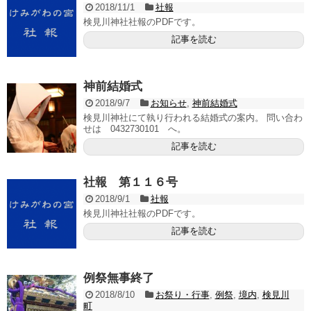
2018/11/1
社報
検見川神社社報のPDFです。
記事を読む
神前結婚式
2018/9/7
お知らせ
,
神前結婚式
検見川神社にて執り行われる結婚式の案内。 問い合わ
せは 0432730101 へ。
記事を読む
社報 第１１６号
2018/9/1
社報
検見川神社社報のPDFです。
記事を読む
例祭無事終了
2018/8/10
お祭り・行事
,
例祭
,
境内
,
検見川
町