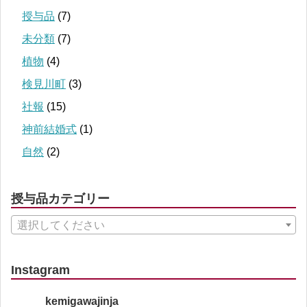
授与品
(7)
未分類
(7)
植物
(4)
検見川町
(3)
社報
(15)
神前結婚式
(1)
自然
(2)
授与品カテゴリー
選択してください
Instagram
kemigawajinja