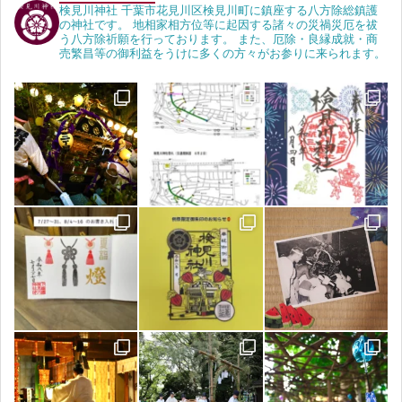
検見川神社 千葉市花見川区検見川町に鎮座する八方除総鎮護
の神社です。 地相家相方位等に起因する諸々の災禍災厄を祓
う八方除祈願を行っております。 また、厄除・良縁成就・商
売繁昌等の御利益をうけに多くの方々がお参りに来られます。